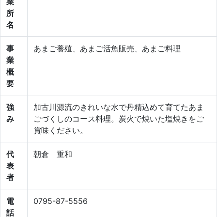
業
所
名
事
あまご養殖、あまご活魚販売、あまご料理
業
概
要
強
加古川源流のきれいな水で丹精込めて育てたあま
み
ごづくしのコース料理。炭火で焼いた塩焼きをご
賞味ください。
代
朝倉 重和
表
者
電
0795-87-5556
話