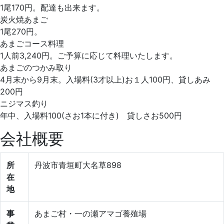
1尾170円。配達も出来ます。
炭火焼あまご
1尾270円。
あまごコース料理
1人前3,240円。ご予算に応じて料理いたします。
あまごのつかみ取り
4月末から9月末。入場料(3才以上)お１人100円、貸しあみ
200円
ニジマス釣り
年中、入場料100(さお1本に付き) 貸しさお500円
会社概要
所
丹波市青垣町大名草898
在
地
事
あまご村・一の瀬アマゴ養殖場