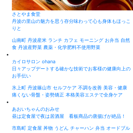
さとやま食堂
丹波の里山の魅力を思う存分味わって心も身体もほっこ
りと
山南町
丹波産米
ランチ
カフェ
モーニング
お弁当
自然
食
丹波産野菜
農薬・化学肥料不使用野菜
カイロサロン ohana
日々アップデートする確かな技術でお客様の健康向上の
お手伝い
氷上町
丹波篠山市
セルフケア
不調を改善
美容・健康
痛くない骨盤・姿勢矯正
本格美容エステで全身ケア
あおいちゃんのおみせ
昼は定食屋で夜は居酒屋 看板商品の唐揚げが絶品！
市島町
定食屋
丼物
うどん
チャーハン
弁当
オードブル