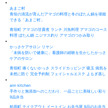
あまご村
青垣の清流が育んだアマゴの料理と冬のぼたん鍋を堪能
できる「あまご村」
青垣町
アマゴの甘露煮
ランチ
川魚料理
アマゴのコース
料理
ぼたん鍋
ニジマス釣り
アマゴのつかみ取り
かっさケアサロン リヤン
「未病を防いで健康に」看護師の経験を生かしたかっさ
ケアのサロン
青垣町
痛くないかっさ
スライドカッピング
吸玉
病気を
未然に防ぐ
完全予約制
フェイシャルエステ
よもぎ蒸し
ann kitchen
手作りと無添加へのこだわり、一品ごとに美味しい彩り
9品弁当
柏原町
テイクアウト
イートイン
お弁当屋
9品のお弁当