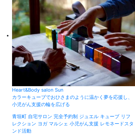
Heart&Body salon Sun
カラーキューブでおひさまのように温かく夢を応援し、
小児がん支援の輪を広げる
青垣町
自宅サロン
完全予約制
ジュエル キューブ リフ
レクション
ヨガ
マルシェ
小児がん支援
レモネードスタ
ンド活動