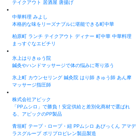
テイクアウト
居酒屋
唐揚げ
中華料理 みよし
本格的な味をリーズナブルに堪能できる町中華
柏原町
ランチ
テイクアウト
ディナー
町中華
中華料理
まっすぐなエビチリ
氷上はりきゅう院
鍼灸やハンドマッサージで体の悩みに寄り添う
氷上町
カウンセリング
鍼灸院
はり師
きゅう師
あん摩
マッサージ指圧師
株式会社アピック
「PPムシロ」で勝負！安定供給と差別化商材で選ばれ
る、アピックのPP製品
青垣町
テープ・ロープ・紐
PPムシロ
あぴっくん
アマデ
ラスグループ
ポリプロピレン製品製造