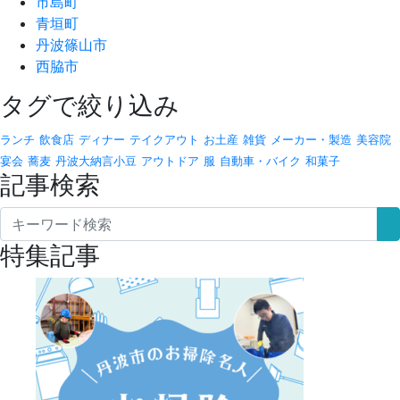
市島町
青垣町
丹波篠山市
西脇市
タグで絞り込み
ランチ
飲食店
ディナー
テイクアウト
お土産
雑貨
メーカー・製造
美容院
宴会
蕎麦
丹波大納言小豆
アウトドア
服
自動車・バイク
和菓子
記事検索
特集記事