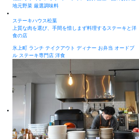
地元野菜
厳選調味料
ステーキハウス松葉
上質な肉を選び、手間を惜しまず料理するステーキと洋
食の店
氷上町
ランチ
テイクアウト
ディナー
お弁当
オードブ
ル
ステーキ専門店
洋食