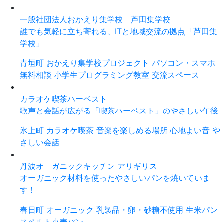
一般社団法人おかえり集学校 芦田集学校
誰でも気軽に立ち寄れる、ITと地域交流の拠点「芦田集
学校」
青垣町
おかえり集学校プロジェクト
パソコン・スマホ
無料相談
小学生プログラミング教室
交流スペース
カラオケ喫茶ハーベスト
歌声と会話が広がる「喫茶ハーベスト」のやさしい午後
氷上町
カラオケ喫茶
音楽を楽しめる場所
心地よい音
や
さしい会話
丹波オーガニックキッチン アリギリス
オーガニック材料を使ったやさしいパンを焼いていま
す！
春日町
オーガニック
乳製品・卵・砂糖不使用
生米パン
スペルト小麦パン