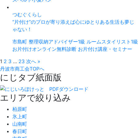
つむぐくらし
“片付け”のプロが寄り添えば心にゆとりある生活も夢じ
ゃない！
市島町
整理収納アドバイザー1級
ルームスタイリスト1級
お片付けオンライン無料診断
お片付け講座・セミナー
1
2
3
…
23
次へ »
丹波市商工会TOPへ
にじタブ紙面版
エリアで絞り込み
柏原町
氷上町
山南町
春日町