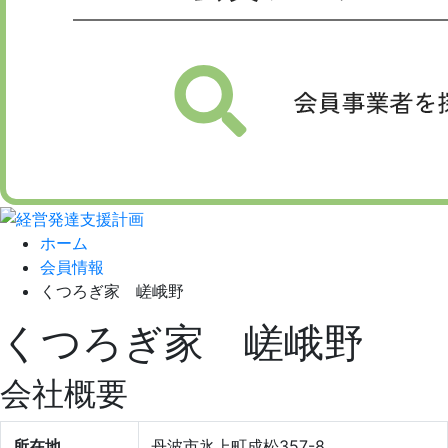
ホーム
会員情報
くつろぎ家 嵯峨野
くつろぎ家 嵯峨野
会社概要
所在地
丹波市氷上町成松357-8