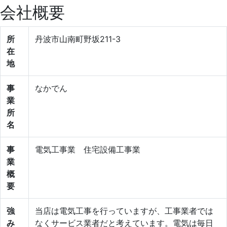
会社概要
所
丹波市山南町野坂211-3
在
地
事
なかでん
業
所
名
事
電気工事業 住宅設備工事業
業
概
要
強
当店は電気工事を行っていますが、工事業者では
み
なくサービス業者だと考えています。電気は毎日