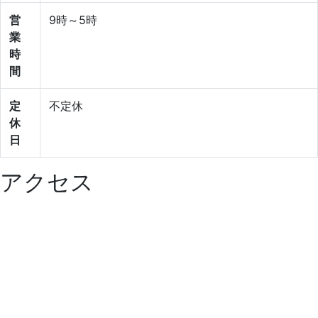
営
9時～5時
業
時
間
定
不定休
休
日
アクセス