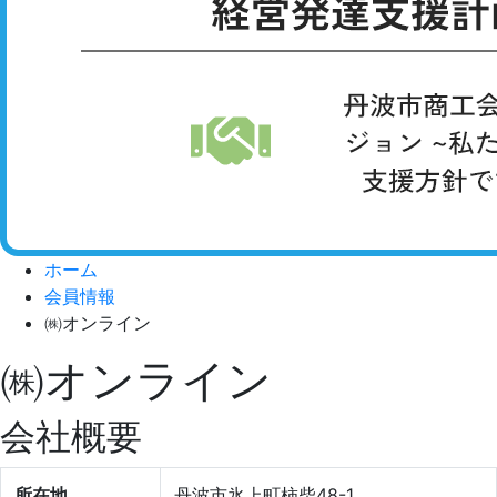
ホーム
会員情報
㈱オンライン
㈱オンライン
会社概要
所在地
丹波市氷上町柿柴48-1