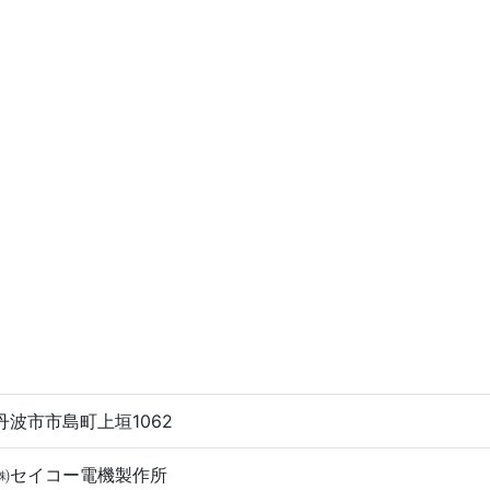
丹波市市島町上垣1062
㈱セイコー電機製作所