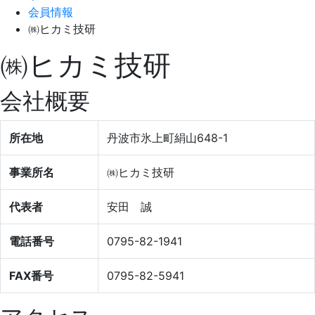
会員情報
㈱ヒカミ技研
㈱ヒカミ技研
会社概要
所在地
丹波市氷上町絹山648-1
事業所名
㈱ヒカミ技研
代表者
安田 誠
電話番号
0795-82-1941
FAX番号
0795-82-5941