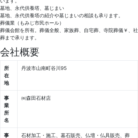
います。
墓地、永代供養塔、墓じまい
墓地、永代供養塔の紹介や墓じまいの相談も承ります。
葬儀業（もみじ市民ホール）
葬儀会館を所有。葬儀全般、家族葬、自宅葬、寺院葬儀￥、社
葬まで承ります。
会社概要
所
丹波市山南町谷川95
在
地
事
㈱森田石材店
業
所
名
事
石材加工・施工、墓石販売、仏壇・仏具販売、葬