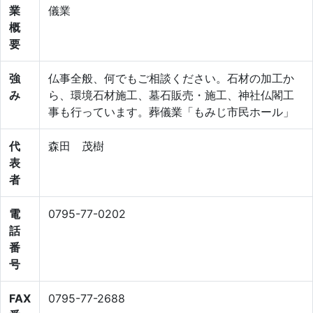
業
儀業
概
要
強
仏事全般、何でもご相談ください。石材の加工か
み
ら、環境石材施工、墓石販売・施工、神社仏閣工
事も行っています。葬儀業「もみじ市民ホール」
代
森田 茂樹
表
者
電
0795-77-0202
話
番
号
FAX
0795-77-2688