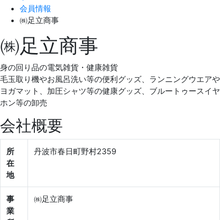
会員情報
㈱足立商事
㈱足立商事
身の回り品の電気雑貨・健康雑貨
毛玉取り機やお風呂洗い等の便利グッズ、ランニングウエアや
ヨガマット、加圧シャツ等の健康グッズ、ブルートゥースイヤ
ホン等の卸売
会社概要
所
丹波市春日町野村2359
在
地
事
㈱足立商事
業