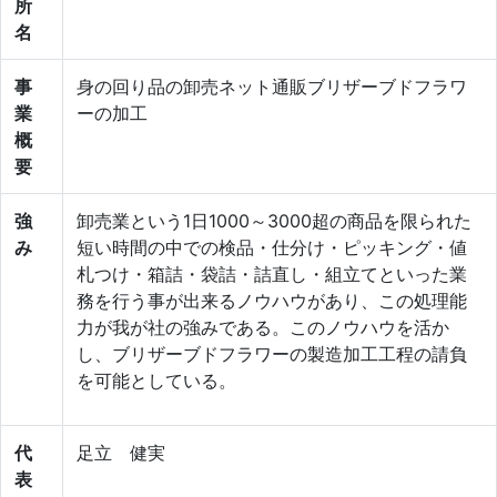
所
名
事
身の回り品の卸売ネット通販ブリザーブドフラワ
業
ーの加工
概
要
強
卸売業という1日1000～3000超の商品を限られた
み
短い時間の中での検品・仕分け・ピッキング・値
札つけ・箱詰・袋詰・詰直し・組立てといった業
務を行う事が出来るノウハウがあり、この処理能
力が我が社の強みである。このノウハウを活か
し、ブリザーブドフラワーの製造加工工程の請負
を可能としている。
代
足立 健実
表