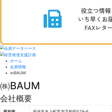
ホーム
会員情報
㈱BAUM
㈱BAUM
会社概要
所在地
丹波市氷上町常楽字柏田529-6