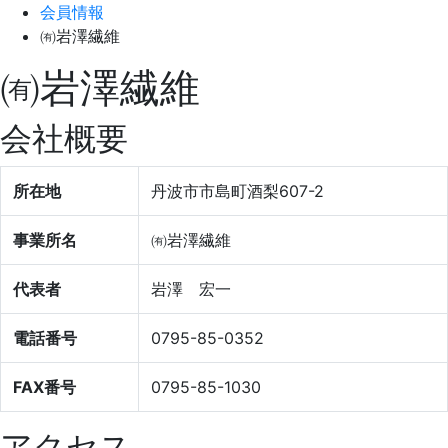
会員情報
㈲岩澤繊維
㈲岩澤繊維
会社概要
所在地
丹波市市島町酒梨607-2
事業所名
㈲岩澤繊維
代表者
岩澤 宏一
電話番号
0795-85-0352
FAX番号
0795-85-1030
アクセス