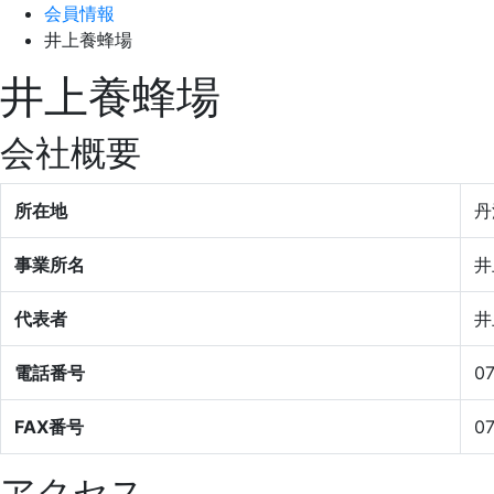
会員情報
井上養蜂場
井上養蜂場
会社概要
所在地
丹
事業所名
井
代表者
井
電話番号
0
FAX番号
0
アクセス