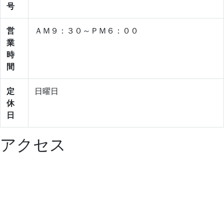
号
営
ＡＭ９：３０～ＰＭ６：００
業
時
間
定
日曜日
休
日
アクセス