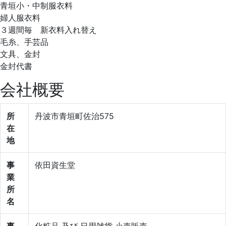
青垣小・中制服衣料
婦人服衣料
３週間毎 新衣料入れ替え
毛糸、手芸品
文具、金封
金封代書
会社概要
所
丹波市青垣町佐治575
在
地
事
依田資生堂
業
所
名
事
化粧品 及び 日用雑貨 小売販売