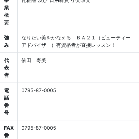
業
概
要
強
なりたい美をかなえる ＢＡ２１（ビューティー
み
アドバイザー）有資格者が直接レッスン！
代
依田 寿美
表
者
電
0795-87-0005
話
番
号
FAX
0795-87-0005
番