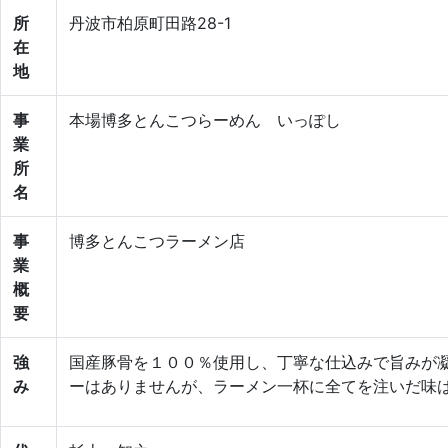
所
丹波市柏原町田路28-1
在
地
事
本場博多とんこつらーめん いっぽし
業
所
名
事
博多とんこつラーメン店
業
概
要
強
国産豚骨を１００％使用し、丁寧な仕込みで旨みが
み
ーはありませんが、ラーメン一杯に全てを注いだ味はど