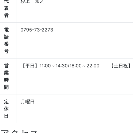
代
杉上 知之
表
者
電
0795-73-2273
話
番
号
営
【平日】11:00～14:30/18:00～22:00 【土日祝】11
業
時
間
定
月曜日
休
日