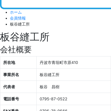
ホーム
会員情報
板谷縫工所
板谷縫工所
会社概要
所在地
丹波市青垣町市原410
事業所名
板谷縫工所
代表者
板谷 昌樹
電話番号
0795-87-0522
FAX番号
0795-78-9566