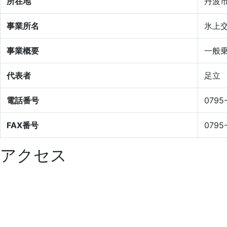
所在地
丹波市
事業所名
氷上
事業概要
一般
代表者
足立
電話番号
0795
FAX番号
0795
アクセス