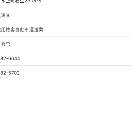
氷上町石生2305-8
交通㈱
乗用旅客自動車運送業
 秀忠
-82-6644
-82-5702