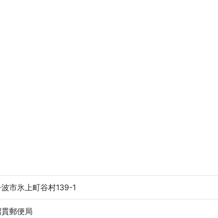
波市氷上町谷村139-1
沼貫郵便局