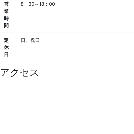
営
8：30～18：00
業
時
間
定
日、祝日
休
日
アクセス