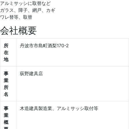
アルミサッシに取替など
ガラス、障子、網戸、カギ
ワレ替等、取替
会社概要
所
丹波市市島町酒梨170-2
在
地
事
荻野建具店
業
所
名
事
木造建具製造業、アルミサッシ取付等
業
概
要