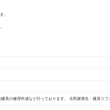
す。
。
の建具の修理作成など行っております。 古民家再生・建具リフ