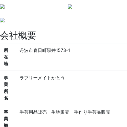
会社概要
所
丹波市春日町黒井1573-1
在
地
事
ラブリーメイトかとう
業
所
名
事
手芸用品販売 生地販売 手作り手芸品販売
業
概