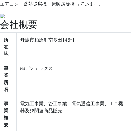
エアコン・蓄熱暖房機・床暖房等扱っています。
会社概要
所
丹波市柏原町南多田143-1
在
地
事
㈱デンテックス
業
所
名
事
電気工事業、管工事業、電気通信工事業、ＩＴ機
業
器及び関連商品販売
概
要