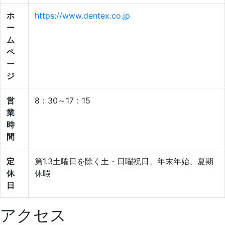
ホ
https://www.dentex.co.jp
ー
ム
ペ
ー
ジ
営
8：30～17：15
業
時
間
定
第1.3土曜日を除く土・日曜祝日、年末年始、夏期
休
休暇
日
アクセス