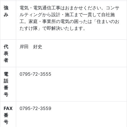
強
電気・電気通信工事はおまかせください。コンサ
み
ルティングから設計・施工まで一貫して自社施
工。家庭・事業所の電気の困ったは「住まいのお
たすけ隊」で即解決いたします。
代
岸田 好史
表
者
電
0795-72-3555
話
番
号
FAX
0795-72-3559
番
号