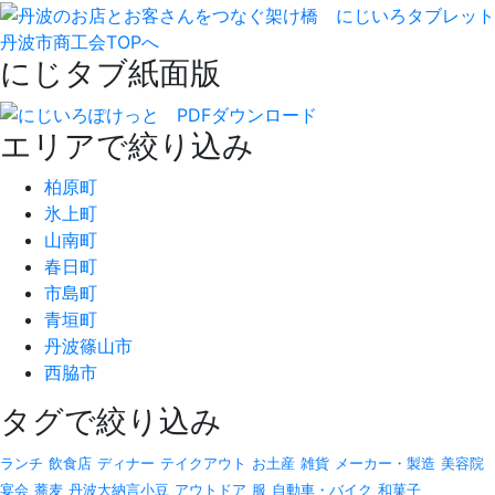
丹波市商工会TOPへ
にじタブ紙面版
エリアで絞り込み
柏原町
氷上町
山南町
春日町
市島町
青垣町
丹波篠山市
西脇市
タグで絞り込み
ランチ
飲食店
ディナー
テイクアウト
お土産
雑貨
メーカー・製造
美容院
宴会
蕎麦
丹波大納言小豆
アウトドア
服
自動車・バイク
和菓子