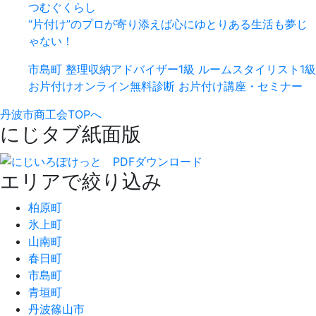
つむぐくらし
“片付け”のプロが寄り添えば心にゆとりある生活も夢じ
ゃない！
市島町
整理収納アドバイザー1級
ルームスタイリスト1級
お片付けオンライン無料診断
お片付け講座・セミナー
丹波市商工会TOPへ
にじタブ紙面版
エリアで絞り込み
柏原町
氷上町
山南町
春日町
市島町
青垣町
丹波篠山市