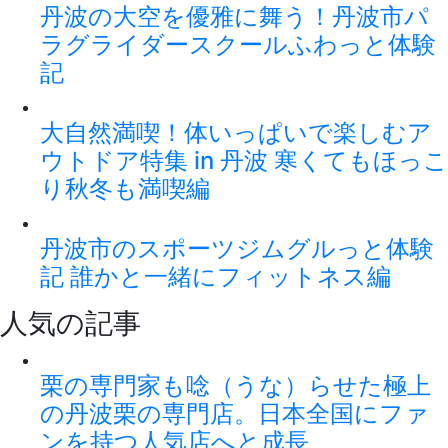
丹波の大空を優雅に舞う！丹波市パ
ラグライダースクールふわっと体験
記
大自然満喫！体いっぱいで楽しむア
ウトドア特集 in 丹波 寒くてもほっこ
り秋冬も満喫編
丹波市のスポーツジムグルっと体験
記 誰かと一緒にフィットネス編
人気の記事
栗の専門家も唸（うな）らせた極上
の丹波栗の専門店。日本全国にファ
ンを持つ人気店へと成長