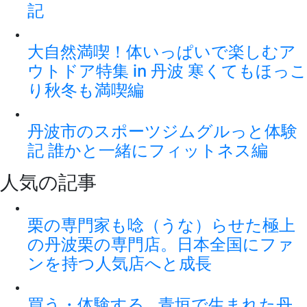
記
大自然満喫！体いっぱいで楽しむア
ウトドア特集 in 丹波 寒くてもほっこ
り秋冬も満喫編
丹波市のスポーツジムグルっと体験
記 誰かと一緒にフィットネス編
人気の記事
栗の専門家も唸（うな）らせた極上
の丹波栗の専門店。日本全国にファ
ンを持つ人気店へと成長
買う・体験する…青垣で生まれた丹