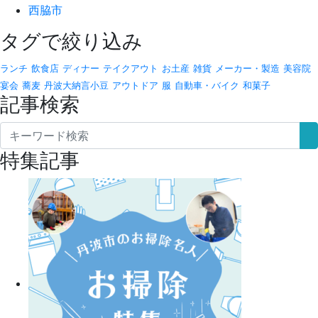
西脇市
タグで絞り込み
ランチ
飲食店
ディナー
テイクアウト
お土産
雑貨
メーカー・製造
美容院
宴会
蕎麦
丹波大納言小豆
アウトドア
服
自動車・バイク
和菓子
記事検索
特集記事