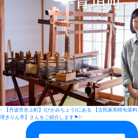
･ 【丹波市氷上町】(ひかみちょう)にある 【古民家和韓旬菜料
理きりん亭】さんをご紹介します⚑⚐