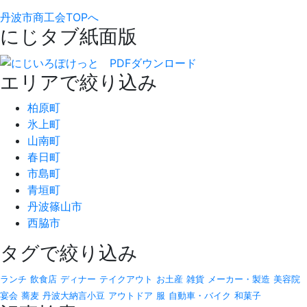
丹波市商工会TOPへ
にじタブ紙面版
エリアで絞り込み
柏原町
氷上町
山南町
春日町
市島町
青垣町
丹波篠山市
西脇市
タグで絞り込み
ランチ
飲食店
ディナー
テイクアウト
お土産
雑貨
メーカー・製造
美容院
宴会
蕎麦
丹波大納言小豆
アウトドア
服
自動車・バイク
和菓子