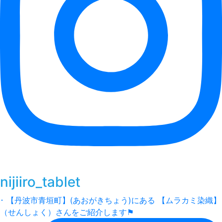
nijiiro_tablet
･ 【丹波市青垣町】(あおがきちょう)にある 【ムラカミ染織】
（せんしょく）さんをご紹介します⚑