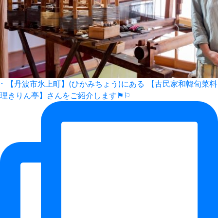
･ 【丹波市氷上町】(ひかみちょう)にある 【古民家和韓旬菜料
理きりん亭】さんをご紹介します⚑⚐