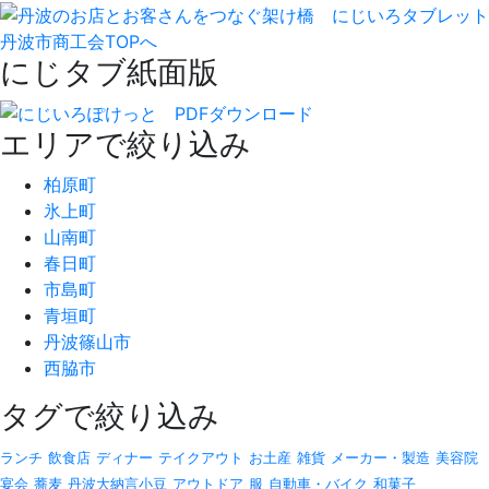
丹波市商工会TOPへ
にじタブ紙面版
エリアで絞り込み
柏原町
氷上町
山南町
春日町
市島町
青垣町
丹波篠山市
西脇市
タグで絞り込み
ランチ
飲食店
ディナー
テイクアウト
お土産
雑貨
メーカー・製造
美容院
宴会
蕎麦
丹波大納言小豆
アウトドア
服
自動車・バイク
和菓子