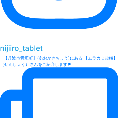
nijiiro_tablet
･ 【丹波市青垣町】(あおがきちょう)にある 【ムラカミ染織】
（せんしょく）さんをご紹介します⚑