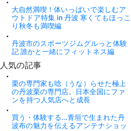
大自然満喫！体いっぱいで楽しむア
ウトドア特集 in 丹波 寒くてもほっこ
り秋冬も満喫編
丹波市のスポーツジムグルっと体験
記 誰かと一緒にフィットネス編
人気の記事
栗の専門家も唸（うな）らせた極上
の丹波栗の専門店。日本全国にファ
ンを持つ人気店へと成長
買う・体験する…青垣で生まれた丹
波布の魅力を伝えるアンテナショッ