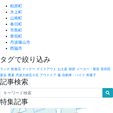
柏原町
氷上町
山南町
春日町
市島町
青垣町
丹波篠山市
西脇市
タグで絞り込み
ランチ
飲食店
ディナー
テイクアウト
お土産
雑貨
メーカー・製造
美容院
宴会
蕎麦
丹波大納言小豆
アウトドア
服
自動車・バイク
和菓子
記事検索
特集記事