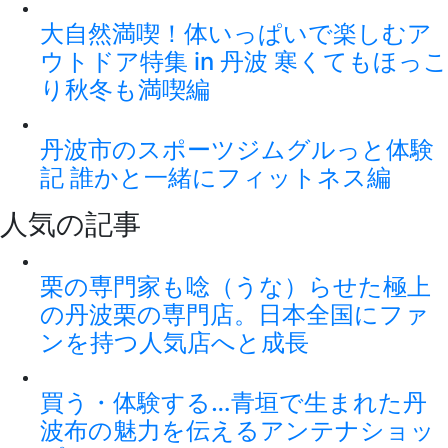
大自然満喫！体いっぱいで楽しむア
ウトドア特集 in 丹波 寒くてもほっこ
り秋冬も満喫編
丹波市のスポーツジムグルっと体験
記 誰かと一緒にフィットネス編
人気の記事
栗の専門家も唸（うな）らせた極上
の丹波栗の専門店。日本全国にファ
ンを持つ人気店へと成長
買う・体験する…青垣で生まれた丹
波布の魅力を伝えるアンテナショッ