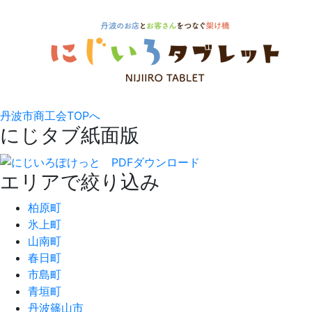
丹波市商工会TOPへ
にじタブ紙面版
エリアで絞り込み
柏原町
氷上町
山南町
春日町
市島町
青垣町
丹波篠山市