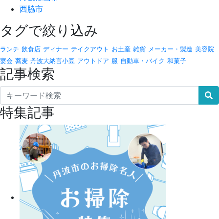
西脇市
タグで絞り込み
ランチ
飲食店
ディナー
テイクアウト
お土産
雑貨
メーカー・製造
美容院
宴会
蕎麦
丹波大納言小豆
アウトドア
服
自動車・バイク
和菓子
記事検索
特集記事