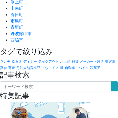
氷上町
山南町
春日町
市島町
青垣町
丹波篠山市
西脇市
タグで絞り込み
ランチ
飲食店
ディナー
テイクアウト
お土産
雑貨
メーカー・製造
美容院
宴会
蕎麦
丹波大納言小豆
アウトドア
服
自動車・バイク
和菓子
記事検索
特集記事