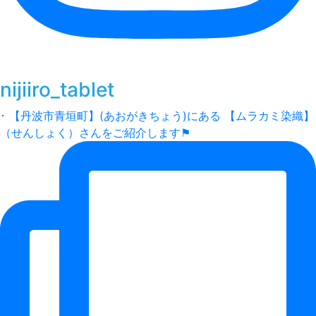
nijiiro_tablet
･ 【丹波市青垣町】(あおがきちょう)にある 【ムラカミ染織】
（せんしょく）さんをご紹介します⚑