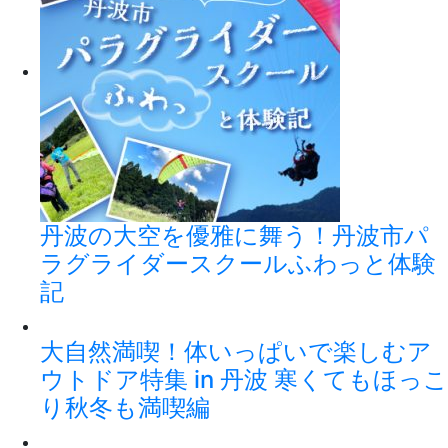
丹波の大空を優雅に舞う！丹波市パ
ラグライダースクールふわっと体験
記
大自然満喫！体いっぱいで楽しむア
ウトドア特集 in 丹波 寒くてもほっこ
り秋冬も満喫編