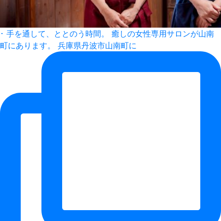
･ 手を通して、ととのう時間。 癒しの女性専用サロンが山南
町にあります。 兵庫県丹波市山南町に