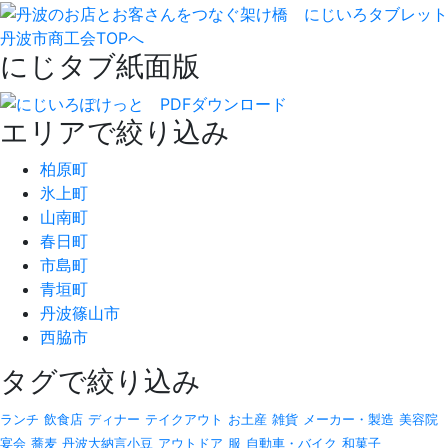
丹波市商工会TOPへ
にじタブ紙面版
エリアで絞り込み
柏原町
氷上町
山南町
春日町
市島町
青垣町
丹波篠山市
西脇市
タグで絞り込み
ランチ
飲食店
ディナー
テイクアウト
お土産
雑貨
メーカー・製造
美容院
宴会
蕎麦
丹波大納言小豆
アウトドア
服
自動車・バイク
和菓子