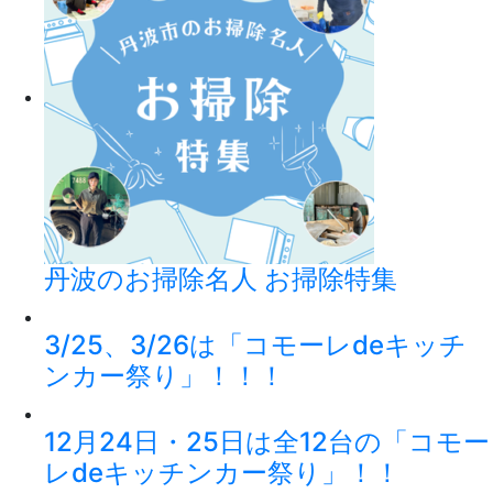
丹波のお掃除名人 お掃除特集
3/25、3/26は「コモーレdeキッチ
ンカー祭り」！！！
12月24日・25日は全12台の「コモー
レdeキッチンカー祭り」！！