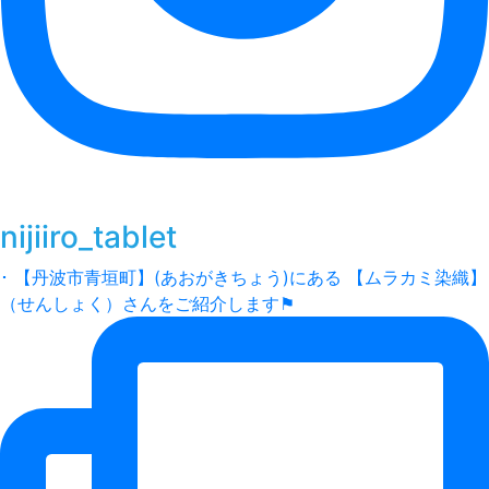
nijiiro_tablet
･ 【丹波市青垣町】(あおがきちょう)にある 【ムラカミ染織】
（せんしょく）さんをご紹介します⚑