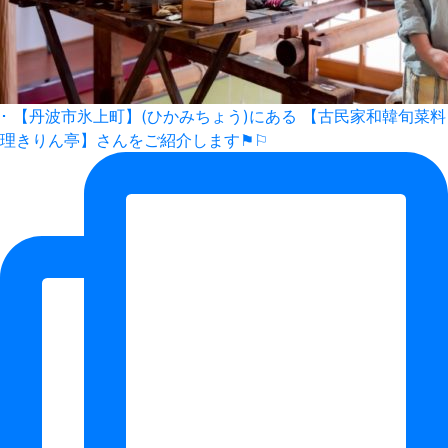
･ 【丹波市氷上町】(ひかみちょう)にある 【古民家和韓旬菜料
理きりん亭】さんをご紹介します⚑⚐