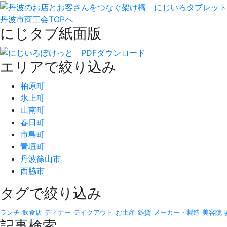
丹波市商工会TOPへ
にじタブ紙面版
エリアで絞り込み
柏原町
氷上町
山南町
春日町
市島町
青垣町
丹波篠山市
西脇市
タグで絞り込み
ランチ
飲食店
ディナー
テイクアウト
お土産
雑貨
メーカー・製造
美容院
記事検索