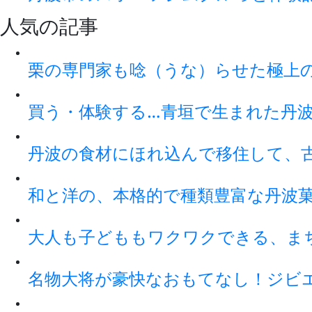
人気の記事
栗の専門家も唸（うな）らせた極上
買う・体験する…青垣で生まれた丹
丹波の食材にほれ込んで移住して、
和と洋の、本格的で種類豊富な丹波
大人も子どももワクワクできる、ま
名物大将が豪快なおもてなし！ジビ