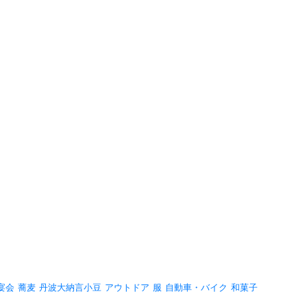
宴会
蕎麦
丹波大納言小豆
アウトドア
服
自動車・バイク
和菓子