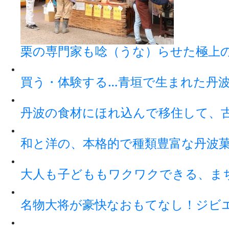
栗の専門家も唸（うな）らせた極上
買う・体験する…青垣で生まれた丹
丹波の食材にほれ込んで移住して、
和と洋の、本格的で種類豊富な丹波
大人も子どももワクワクできる、ま
名物大将が豪快なおもてなし！ジビ