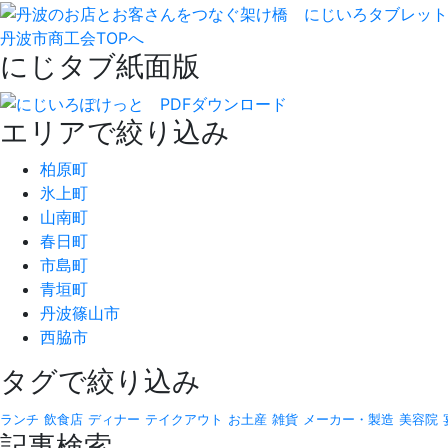
丹波市商工会TOPへ
にじタブ紙面版
エリアで絞り込み
柏原町
氷上町
山南町
春日町
市島町
青垣町
丹波篠山市
西脇市
タグで絞り込み
ランチ
飲食店
ディナー
テイクアウト
お土産
雑貨
メーカー・製造
美容院
記事検索