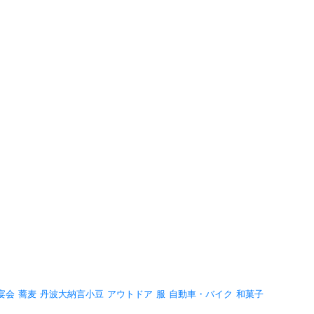
宴会
蕎麦
丹波大納言小豆
アウトドア
服
自動車・バイク
和菓子