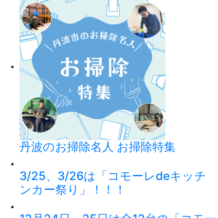
丹波のお掃除名人 お掃除特集
3/25、3/26は「コモーレdeキッチ
ンカー祭り」！！！