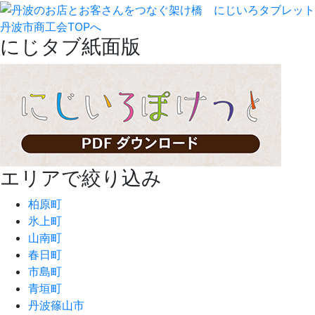
丹波市商工会TOPへ
にじタブ紙面版
エリアで絞り込み
柏原町
氷上町
山南町
春日町
市島町
青垣町
丹波篠山市