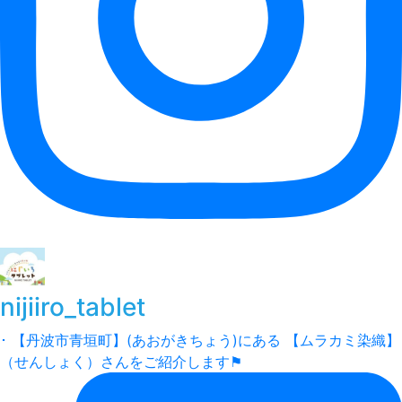
nijiiro_tablet
･ 【丹波市青垣町】(あおがきちょう)にある 【ムラカミ染織】
（せんしょく）さんをご紹介します⚑