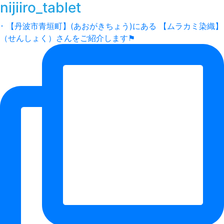
nijiiro_tablet
･ 【丹波市青垣町】(あおがきちょう)にある 【ムラカミ染織】
（せんしょく）さんをご紹介します⚑