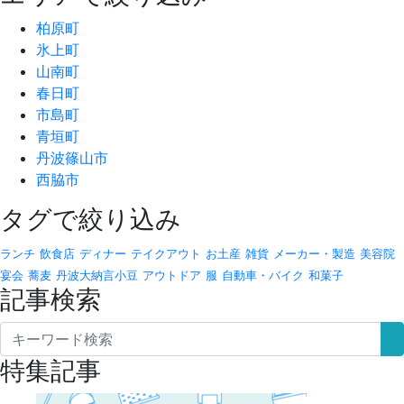
柏原町
氷上町
山南町
春日町
市島町
青垣町
丹波篠山市
西脇市
タグで絞り込み
ランチ
飲食店
ディナー
テイクアウト
お土産
雑貨
メーカー・製造
美容院
宴会
蕎麦
丹波大納言小豆
アウトドア
服
自動車・バイク
和菓子
記事検索
特集記事