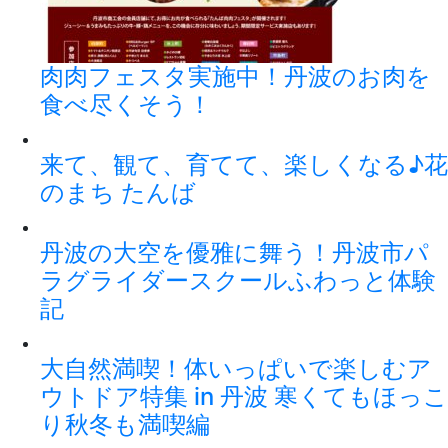
肉肉フェスタ実施中！丹波のお肉を
食べ尽くそう！
来て、観て、育てて、楽しくなる♪花
のまち たんば
丹波の大空を優雅に舞う！丹波市パ
ラグライダースクールふわっと体験
記
大自然満喫！体いっぱいで楽しむア
ウトドア特集 in 丹波 寒くてもほっこ
り秋冬も満喫編