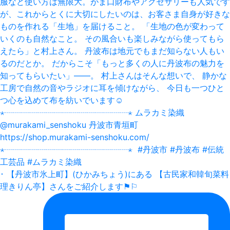
･ 【丹波市氷上町】(ひかみちょう)にある 【古民家和韓旬菜料
理きりん亭】さんをご紹介します⚑⚐