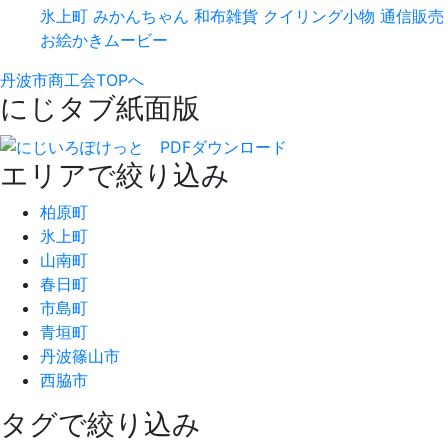
氷上町
みかんちゃん
和布雑貨
クイリング小物
通信販売
お絵かきムービー
丹波市商工会TOPへ
にじタブ紙面版
エリアで絞り込み
柏原町
氷上町
山南町
春日町
市島町
青垣町
丹波篠山市
西脇市
タグで絞り込み