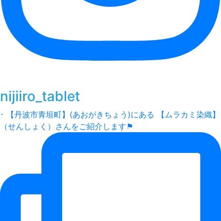
nijiiro_tablet
･ 【丹波市青垣町】(あおがきちょう)にある 【ムラカミ染織】
（せんしょく）さんをご紹介します⚑