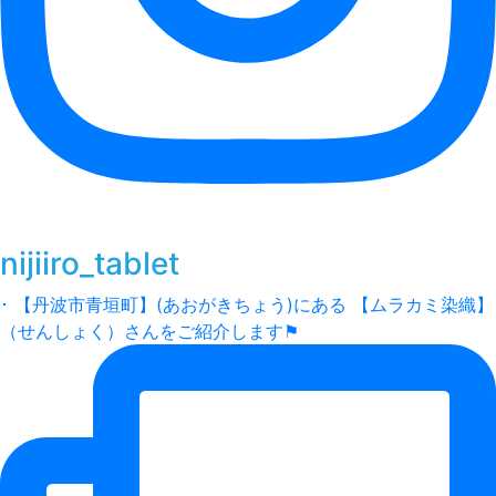
nijiiro_tablet
･ 【丹波市青垣町】(あおがきちょう)にある 【ムラカミ染織】
（せんしょく）さんをご紹介します⚑