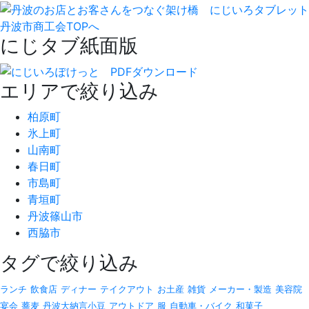
丹波市商工会TOPへ
にじタブ紙面版
エリアで絞り込み
柏原町
氷上町
山南町
春日町
市島町
青垣町
丹波篠山市
西脇市
タグで絞り込み
ランチ
飲食店
ディナー
テイクアウト
お土産
雑貨
メーカー・製造
美容院
宴会
蕎麦
丹波大納言小豆
アウトドア
服
自動車・バイク
和菓子