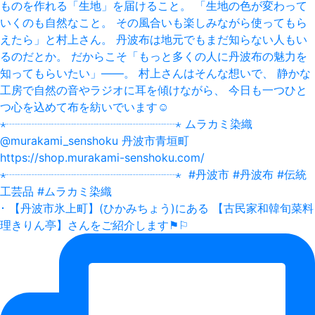
･ 【丹波市氷上町】(ひかみちょう)にある 【古民家和韓旬菜料
理きりん亭】さんをご紹介します⚑⚐