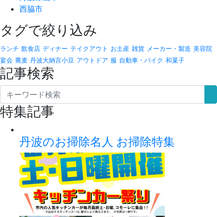
西脇市
タグで絞り込み
ランチ
飲食店
ディナー
テイクアウト
お土産
雑貨
メーカー・製造
美容院
宴会
蕎麦
丹波大納言小豆
アウトドア
服
自動車・バイク
和菓子
記事検索
特集記事
丹波のお掃除名人 お掃除特集