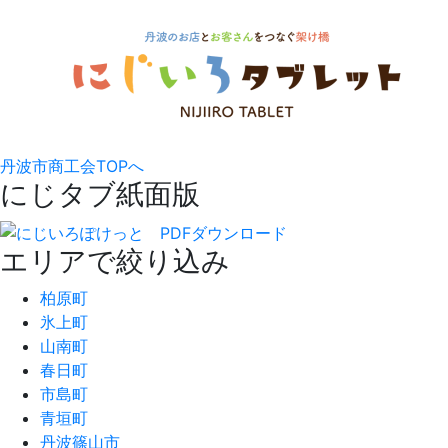
丹波市商工会TOPへ
にじタブ紙面版
エリアで絞り込み
柏原町
氷上町
山南町
春日町
市島町
青垣町
丹波篠山市