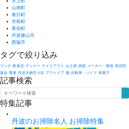
氷上町
山南町
春日町
市島町
青垣町
丹波篠山市
西脇市
タグで絞り込み
ランチ
飲食店
ディナー
テイクアウト
お土産
雑貨
メーカー・製造
美容院
宴会
蕎麦
丹波大納言小豆
アウトドア
服
自動車・バイク
和菓子
記事検索
特集記事
丹波のお掃除名人 お掃除特集