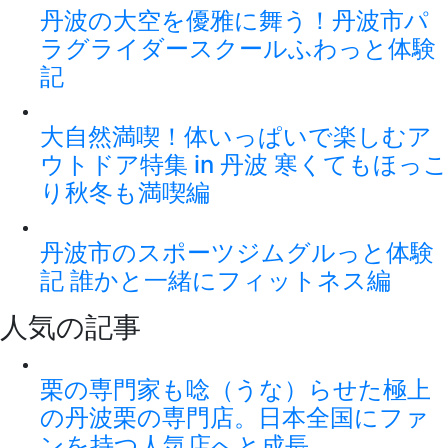
丹波の大空を優雅に舞う！丹波市パ
ラグライダースクールふわっと体験
記
大自然満喫！体いっぱいで楽しむア
ウトドア特集 in 丹波 寒くてもほっこ
り秋冬も満喫編
丹波市のスポーツジムグルっと体験
記 誰かと一緒にフィットネス編
人気の記事
栗の専門家も唸（うな）らせた極上
の丹波栗の専門店。日本全国にファ
ンを持つ人気店へと成長