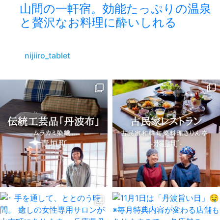
山間の一軒宿。効能たっぷりの温泉
と贅沢なお料理に酔いしれる
nijiiro_tablet