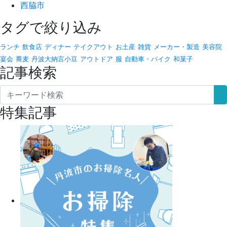
西脇市
タグで絞り込み
ランチ
飲食店
ディナー
テイクアウト
お土産
雑貨
メーカー・製造
美容院
宴会
蕎麦
丹波大納言小豆
アウトドア
服
自動車・バイク
和菓子
記事検索
特集記事