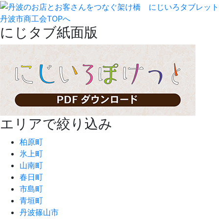
丹波市商工会TOPへ
にじタブ紙面版
エリアで絞り込み
柏原町
氷上町
山南町
春日町
市島町
青垣町
丹波篠山市