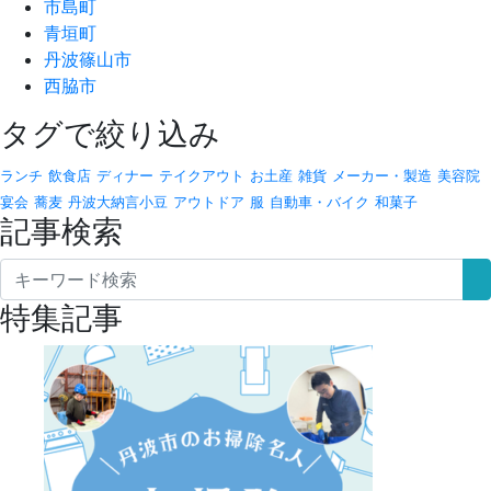
市島町
青垣町
丹波篠山市
西脇市
タグで絞り込み
ランチ
飲食店
ディナー
テイクアウト
お土産
雑貨
メーカー・製造
美容院
宴会
蕎麦
丹波大納言小豆
アウトドア
服
自動車・バイク
和菓子
記事検索
特集記事