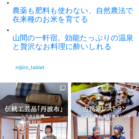
農薬も肥料も使わない、自然農法で
在来種のお米を育てる
山間の一軒宿。効能たっぷりの温泉
と贅沢なお料理に酔いしれる
nijiiro_tablet