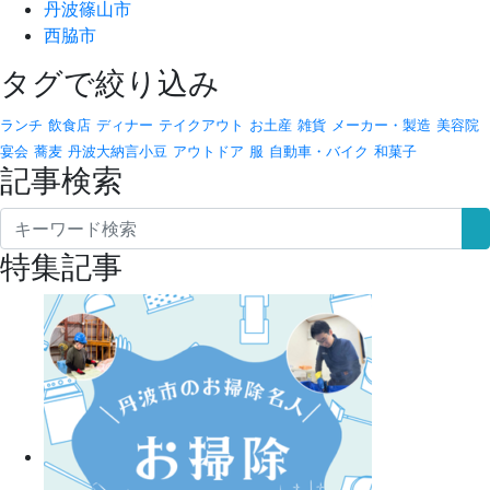
丹波篠山市
西脇市
タグで絞り込み
ランチ
飲食店
ディナー
テイクアウト
お土産
雑貨
メーカー・製造
美容院
宴会
蕎麦
丹波大納言小豆
アウトドア
服
自動車・バイク
和菓子
記事検索
特集記事