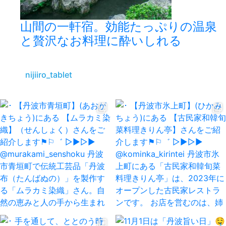
山間の一軒宿。効能たっぷりの温泉
と贅沢なお料理に酔いしれる
nijiiro_tablet