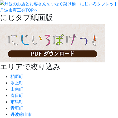
丹波市商工会TOPへ
にじタブ紙面版
エリアで絞り込み
柏原町
氷上町
山南町
春日町
市島町
青垣町
丹波篠山市