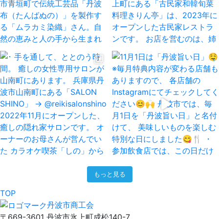
もっと見る
TOP
丹波市商工会
〒669-3601 丹波市氷上町成松140-7