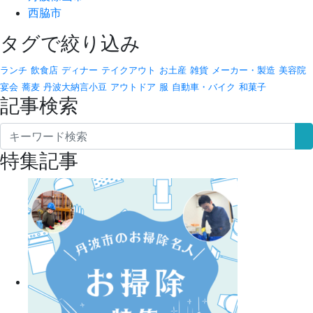
西脇市
タグで絞り込み
ランチ
飲食店
ディナー
テイクアウト
お土産
雑貨
メーカー・製造
美容院
宴会
蕎麦
丹波大納言小豆
アウトドア
服
自動車・バイク
和菓子
記事検索
特集記事