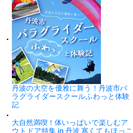
丹波の大空を優雅に舞う！丹波市パ
ラグライダースクールふわっと体験
記
大自然満喫！体いっぱいで楽しむア
ウトドア特集 in 丹波 寒くてもほっこ