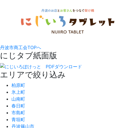
丹波市商工会TOPへ
にじタブ紙面版
エリアで絞り込み
柏原町
氷上町
山南町
春日町
市島町
青垣町
丹波篠山市