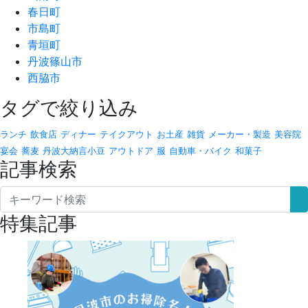
春日町
市島町
青垣町
丹波篠山市
西脇市
タグで絞り込み
ランチ
飲食店
ディナー
テイクアウト
お土産
雑貨
メーカー・製造
美容院
宴会
蕎麦
丹波大納言小豆
アウトドア
服
自動車・バイク
和菓子
記事検索
特集記事