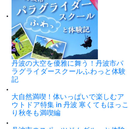
丹波の大空を優雅に舞う！丹波市パ
ラグライダースクールふわっと体験
記
大自然満喫！体いっぱいで楽しむア
ウトドア特集 in 丹波 寒くてもほっこ
り秋冬も満喫編