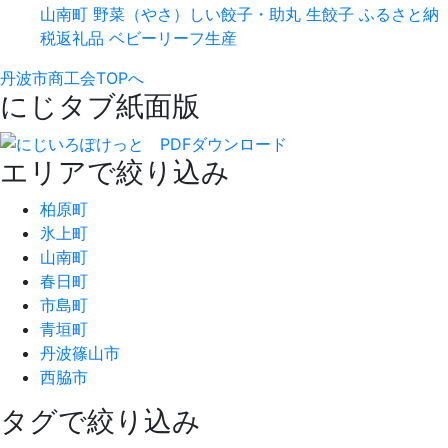
山南町
野菜（やさ）しい餃子・助丸
生餃子
ふるさと納
税返礼品
ベビーリーフ生産
丹波市商工会TOPへ
にじタブ紙面版
エリアで絞り込み
柏原町
氷上町
山南町
春日町
市島町
青垣町
丹波篠山市
西脇市
タグで絞り込み