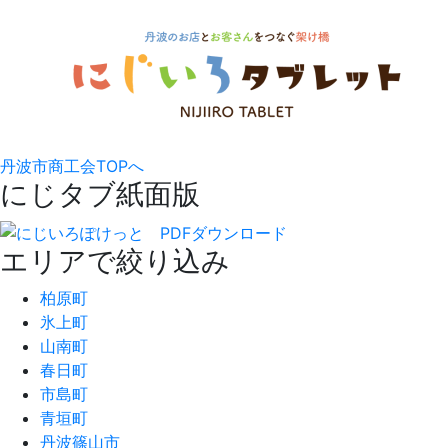
丹波市商工会TOPへ
にじタブ紙面版
エリアで絞り込み
柏原町
氷上町
山南町
春日町
市島町
青垣町
丹波篠山市