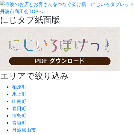
丹波市商工会TOPへ
にじタブ紙面版
エリアで絞り込み
柏原町
氷上町
山南町
春日町
市島町
青垣町
丹波篠山市