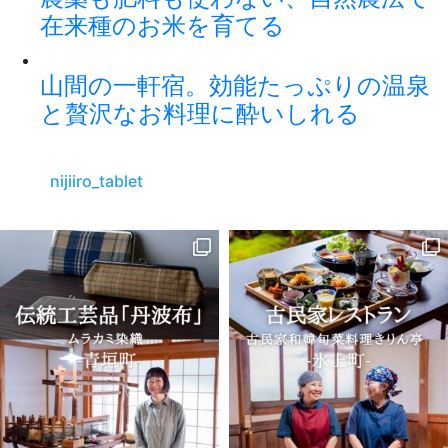
在来種のお米を育てる
山間の一軒宿。効能たっぷりの温泉
と贅沢なお料理に酔いしれる
nijiiro_tablet