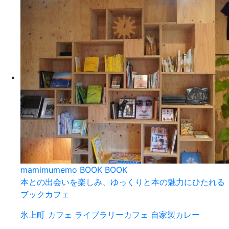
mamimumemo BOOK BOOK
本との出会いを楽しみ、ゆっくりと本の魅力にひたれる
ブックカフェ
氷上町
カフェ
ライブラリーカフェ
自家製カレー