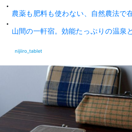
農薬も肥料も使わない、自然農法で
山間の一軒宿。効能たっぷりの温泉
nijiiro_tablet