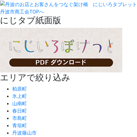
丹波市商工会TOPへ
にじタブ紙面版
エリアで絞り込み
柏原町
氷上町
山南町
春日町
市島町
青垣町
丹波篠山市