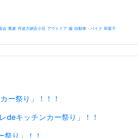
宴会
蕎麦
丹波大納言小豆
アウトドア
服
自動車・バイク
和菓子
チンカー祭り」！！！
ーレdeキッチンカー祭り」！！
ー祭り」！！