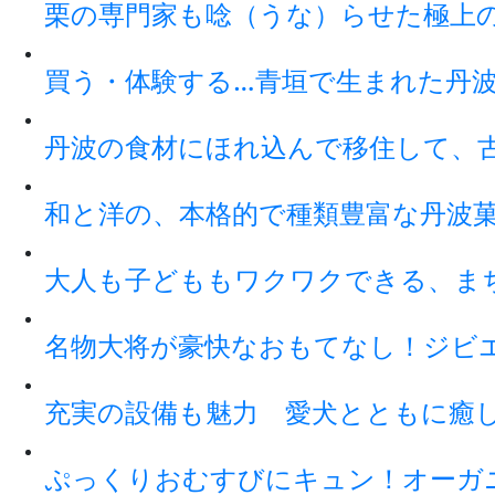
栗の専門家も唸（うな）らせた極上
買う・体験する…青垣で生まれた丹
丹波の食材にほれ込んで移住して、
和と洋の、本格的で種類豊富な丹波
大人も子どももワクワクできる、ま
名物大将が豪快なおもてなし！ジビ
充実の設備も魅力 愛犬とともに癒
ぷっくりおむすびにキュン！オーガ