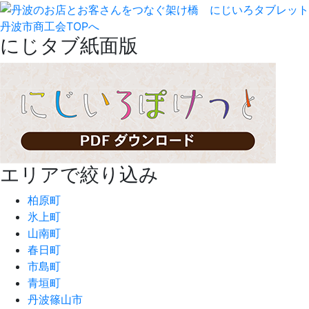
丹波市商工会TOPへ
にじタブ紙面版
エリアで絞り込み
柏原町
氷上町
山南町
春日町
市島町
青垣町
丹波篠山市