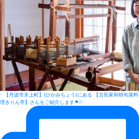
･ 【丹波市氷上町】(ひかみちょう)にある 【古民家和韓旬菜料
理きりん亭】さんをご紹介します⚑⚐