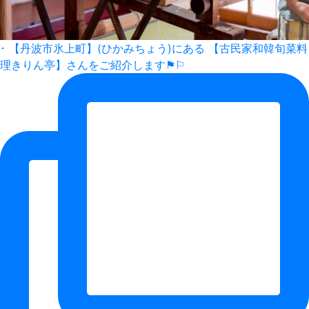
･ 【丹波市氷上町】(ひかみちょう)にある 【古民家和韓旬菜料
理きりん亭】さんをご紹介します⚑⚐