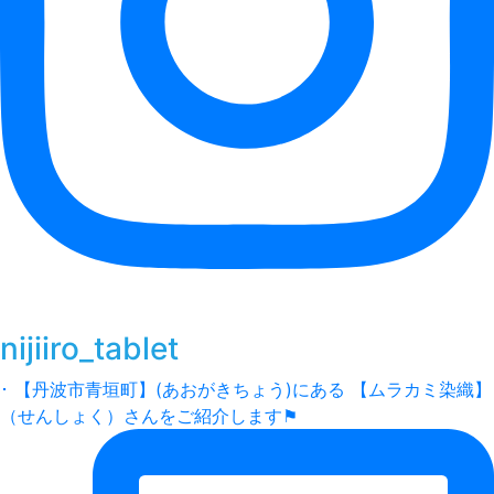
nijiiro_tablet
･ 【丹波市青垣町】(あおがきちょう)にある 【ムラカミ染織】
（せんしょく）さんをご紹介します⚑