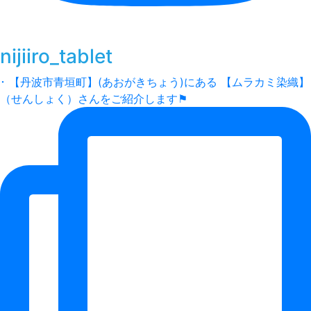
nijiiro_tablet
･ 【丹波市青垣町】(あおがきちょう)にある 【ムラカミ染織】
（せんしょく）さんをご紹介します⚑