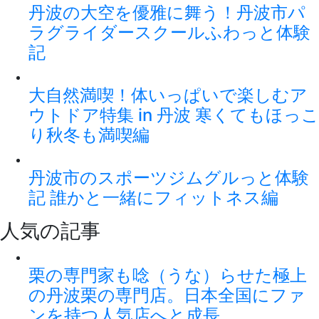
丹波の大空を優雅に舞う！丹波市パ
ラグライダースクールふわっと体験
記
大自然満喫！体いっぱいで楽しむア
ウトドア特集 in 丹波 寒くてもほっこ
り秋冬も満喫編
丹波市のスポーツジムグルっと体験
記 誰かと一緒にフィットネス編
人気の記事
栗の専門家も唸（うな）らせた極上
の丹波栗の専門店。日本全国にファ
ンを持つ人気店へと成長