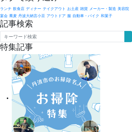
ランチ
飲食店
ディナー
テイクアウト
お土産
雑貨
メーカー・製造
美容院
宴会
蕎麦
丹波大納言小豆
アウトドア
服
自動車・バイク
和菓子
記事検索
特集記事