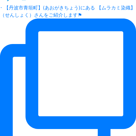
･ 【丹波市青垣町】(あおがきちょう)にある 【ムラカミ染織】
（せんしょく）さんをご紹介します⚑