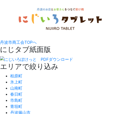
丹波市商工会TOPへ
にじタブ紙面版
エリアで絞り込み
柏原町
氷上町
山南町
春日町
市島町
青垣町
丹波篠山市