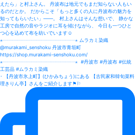
･ 【丹波市氷上町】(ひかみちょう)にある 【古民家和韓旬菜料
理きりん亭】さんをご紹介します⚑⚐