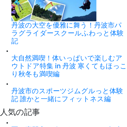
丹波の大空を優雅に舞う！丹波市パ
ラグライダースクールふわっと体験
記
大自然満喫！体いっぱいで楽しむア
ウトドア特集 in 丹波 寒くてもほっこ
り秋冬も満喫編
丹波市のスポーツジムグルっと体験
記 誰かと一緒にフィットネス編
人気の記事