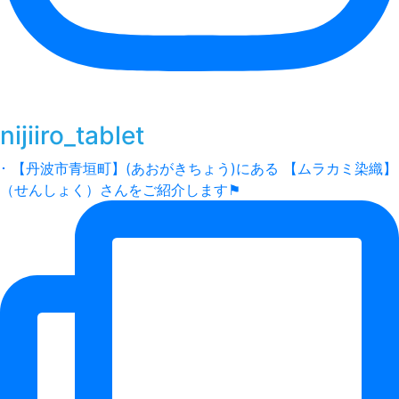
nijiiro_tablet
･ 【丹波市青垣町】(あおがきちょう)にある 【ムラカミ染織】
（せんしょく）さんをご紹介します⚑