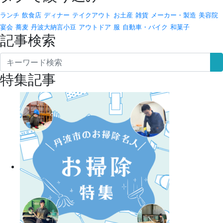
ランチ
飲食店
ディナー
テイクアウト
お土産
雑貨
メーカー・製造
美容院
宴会
蕎麦
丹波大納言小豆
アウトドア
服
自動車・バイク
和菓子
記事検索
特集記事