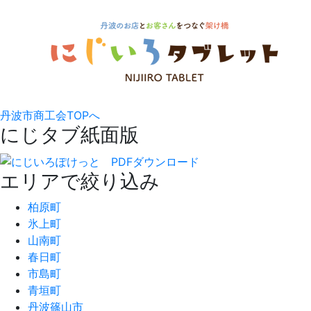
丹波市商工会TOPへ
にじタブ紙面版
エリアで絞り込み
柏原町
氷上町
山南町
春日町
市島町
青垣町
丹波篠山市