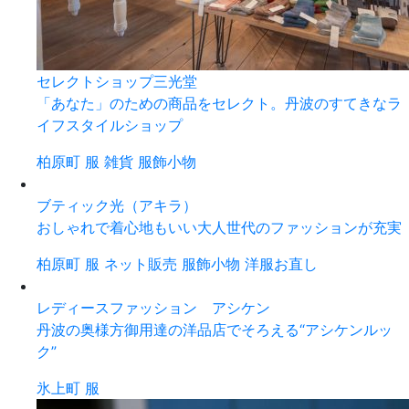
セレクトショップ三光堂
「あなた」のための商品をセレクト。丹波のすてきなラ
イフスタイルショップ
柏原町
服
雑貨
服飾小物
ブティック光（アキラ）
おしゃれで着心地もいい大人世代のファッションが充実
柏原町
服
ネット販売
服飾小物
洋服お直し
レディースファッション アシケン
丹波の奥様方御用達の洋品店でそろえる“アシケンルッ
ク”
氷上町
服