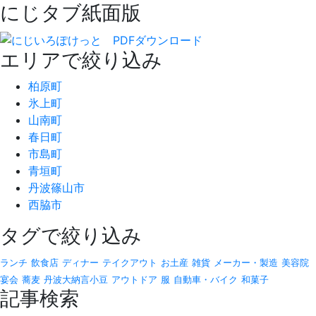
にじタブ紙面版
エリアで絞り込み
柏原町
氷上町
山南町
春日町
市島町
青垣町
丹波篠山市
西脇市
タグで絞り込み
ランチ
飲食店
ディナー
テイクアウト
お土産
雑貨
メーカー・製造
美容院
宴会
蕎麦
丹波大納言小豆
アウトドア
服
自動車・バイク
和菓子
記事検索