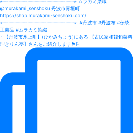
･ 【丹波市氷上町】(ひかみちょう)にある 【古民家和韓旬菜料
理きりん亭】さんをご紹介します⚑⚐