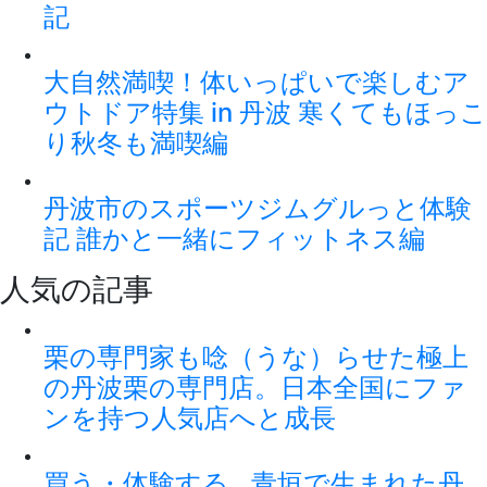
記
大自然満喫！体いっぱいで楽しむア
ウトドア特集 in 丹波 寒くてもほっこ
り秋冬も満喫編
丹波市のスポーツジムグルっと体験
記 誰かと一緒にフィットネス編
人気の記事
栗の専門家も唸（うな）らせた極上
の丹波栗の専門店。日本全国にファ
ンを持つ人気店へと成長
買う・体験する…青垣で生まれた丹