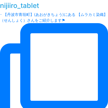
nijiiro_tablet
･ 【丹波市青垣町】(あおがきちょう)にある 【ムラカミ染織】
（せんしょく）さんをご紹介します⚑