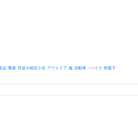
宴会
蕎麦
丹波大納言小豆
アウトドア
服
自動車・バイク
和菓子