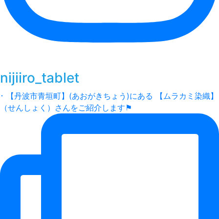
nijiiro_tablet
･ 【丹波市青垣町】(あおがきちょう)にある 【ムラカミ染織】
（せんしょく）さんをご紹介します⚑