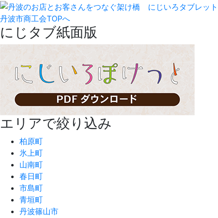
丹波市商工会TOPへ
にじタブ紙面版
エリアで絞り込み
柏原町
氷上町
山南町
春日町
市島町
青垣町
丹波篠山市