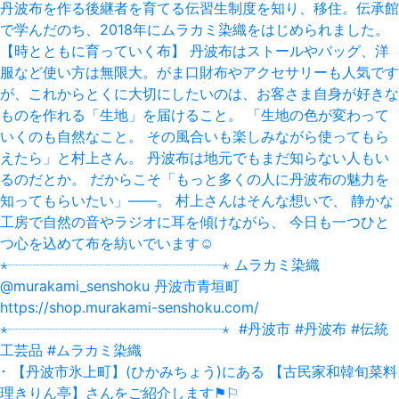
･ 【丹波市氷上町】(ひかみちょう)にある 【古民家和韓旬菜料
理きりん亭】さんをご紹介します⚑⚐