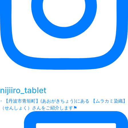
nijiiro_tablet
･ 【丹波市青垣町】(あおがきちょう)にある 【ムラカミ染織】
（せんしょく）さんをご紹介します⚑