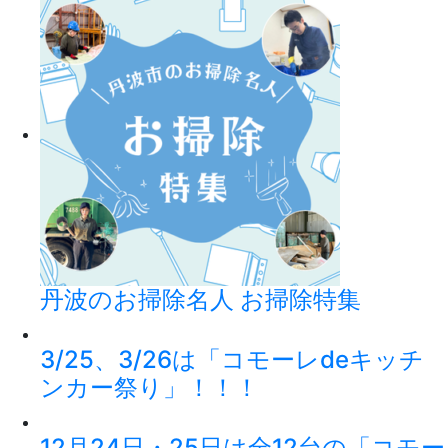
丹波のお掃除名人 お掃除特集
3/25、3/26は「コモーレdeキッチ
ンカー祭り」！！！
12月24日・25日は全12台の「コモー