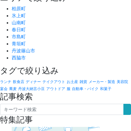
柏原町
氷上町
山南町
春日町
市島町
青垣町
丹波篠山市
西脇市
タグで絞り込み
ランチ
飲食店
ディナー
テイクアウト
お土産
雑貨
メーカー・製造
美容院
宴会
蕎麦
丹波大納言小豆
アウトドア
服
自動車・バイク
和菓子
記事検索
特集記事