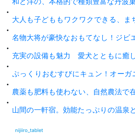
和と洋の、本格的で種類豊富な丹波
大人も子どももワクワクできる、ま
名物大将が豪快なおもてなし！ジビ
充実の設備も魅力 愛犬とともに癒
ぷっくりおむすびにキュン！オーガ
農薬も肥料も使わない、自然農法で
山間の一軒宿。効能たっぷりの温泉
nijiiro_tablet