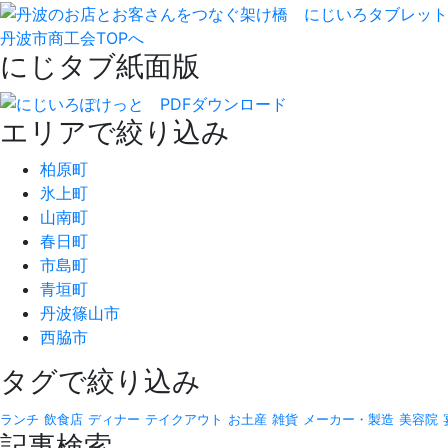
丹波市商工会TOPへ
にじタブ紙面版
エリアで絞り込み
柏原町
氷上町
山南町
春日町
市島町
青垣町
丹波篠山市
西脇市
タグで絞り込み
ランチ
飲食店
ディナー
テイクアウト
お土産
雑貨
メーカー・製造
美容院
記事検索