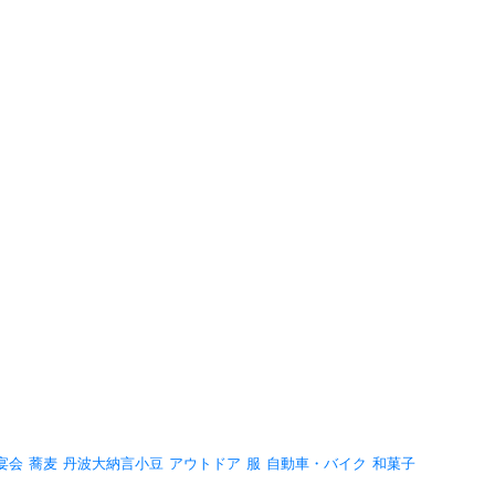
宴会
蕎麦
丹波大納言小豆
アウトドア
服
自動車・バイク
和菓子