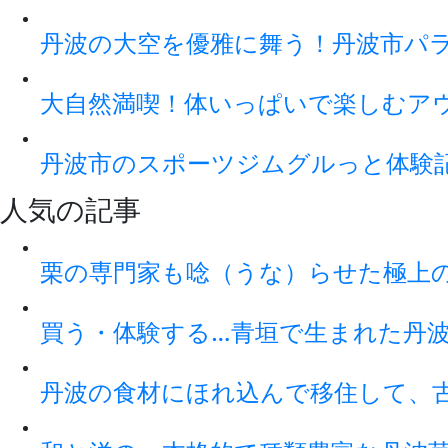
丹波の大空を優雅に舞う！丹波市パ
大自然満喫！体いっぱいで楽しむアウト
丹波市のスポーツジムグルっと体験
人気の記事
栗の専門家も唸（うな）らせた極上
買う・体験する…青垣で生まれた丹
丹波の食材にほれ込んで移住して、