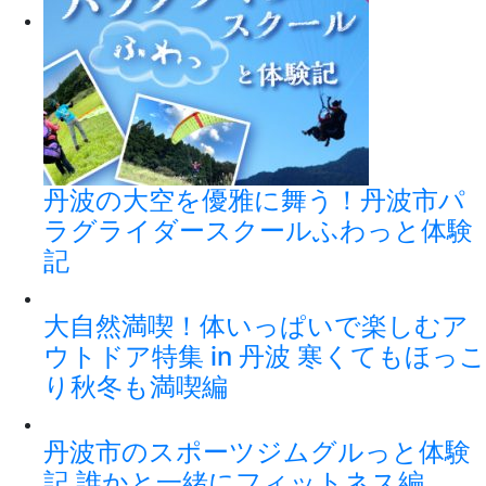
丹波の大空を優雅に舞う！丹波市パ
ラグライダースクールふわっと体験
記
大自然満喫！体いっぱいで楽しむア
ウトドア特集 in 丹波 寒くてもほっこ
り秋冬も満喫編
丹波市のスポーツジムグルっと体験
記 誰かと一緒にフィットネス編