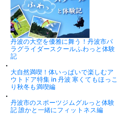
丹波の大空を優雅に舞う！丹波市パ
ラグライダースクールふわっと体験
記
大自然満喫！体いっぱいで楽しむア
ウトドア特集 in 丹波 寒くてもほっこ
り秋冬も満喫編
丹波市のスポーツジムグルっと体験
記 誰かと一緒にフィットネス編