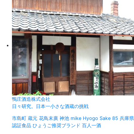
鴨庄酒造株式会社
日々研究。日本一小さな酒蔵の挑戦
市島町
蔵元
花鳥末廣
神池 mike
Hyogo Sake 85
兵庫県
認証食品
ひょうご推奨ブランド
百人一酒