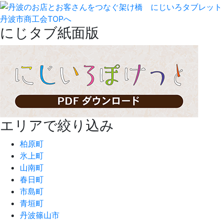
丹波市商工会TOPへ
にじタブ紙面版
エリアで絞り込み
柏原町
氷上町
山南町
春日町
市島町
青垣町
丹波篠山市