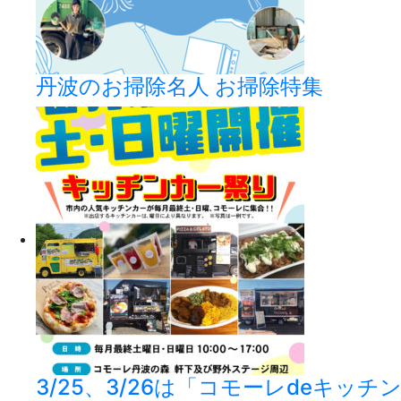
丹波のお掃除名人 お掃除特集
3/25、3/26は「コモーレdeキッ