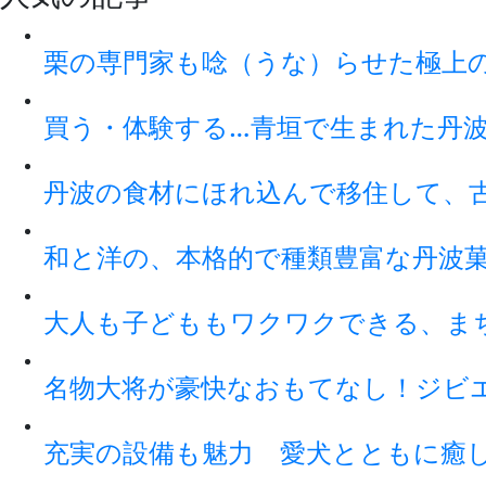
栗の専門家も唸（うな）らせた極上
買う・体験する…青垣で生まれた丹
丹波の食材にほれ込んで移住して、
和と洋の、本格的で種類豊富な丹波
大人も子どももワクワクできる、ま
名物大将が豪快なおもてなし！ジビ
充実の設備も魅力 愛犬とともに癒