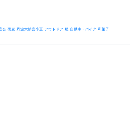
宴会
蕎麦
丹波大納言小豆
アウトドア
服
自動車・バイク
和菓子