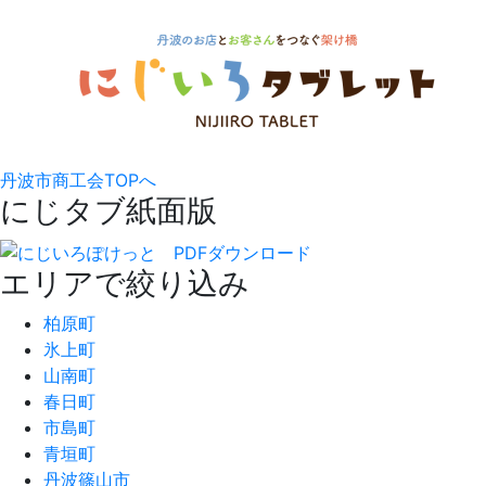
丹波市商工会TOPへ
にじタブ紙面版
エリアで絞り込み
柏原町
氷上町
山南町
春日町
市島町
青垣町
丹波篠山市