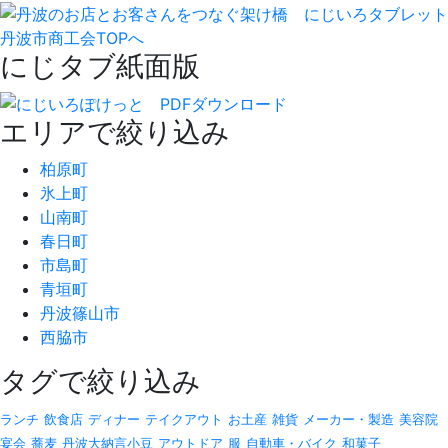
丹波市商工会TOPへ
にじタブ紙面版
エリアで絞り込み
柏原町
氷上町
山南町
春日町
市島町
青垣町
丹波篠山市
西脇市
タグで絞り込み
ランチ
飲食店
ディナー
テイクアウト
お土産
雑貨
メーカー・製造
美容院
宴会
蕎麦
丹波大納言小豆
アウトドア
服
自動車・バイク
和菓子