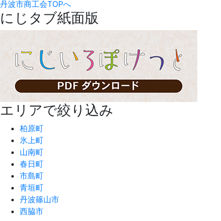
丹波市商工会TOPへ
にじタブ紙面版
エリアで絞り込み
柏原町
氷上町
山南町
春日町
市島町
青垣町
丹波篠山市
西脇市