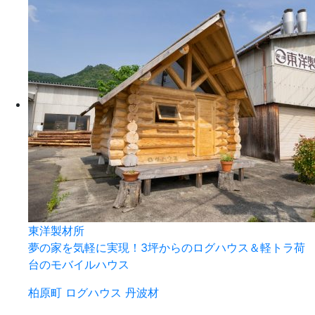
東洋製材所
夢の家を気軽に実現！3坪からのログハウス＆軽トラ荷
台のモバイルハウス
柏原町
ログハウス
丹波材