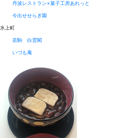
丹波レストラン×菓子工房あれっと
今出せせらぎ園
氷上町
若駒 白雲閣
いづも庵