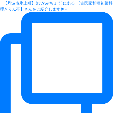
･ 【丹波市氷上町】(ひかみちょう)にある 【古民家和韓旬菜料
理きりん亭】さんをご紹介します⚑⚐