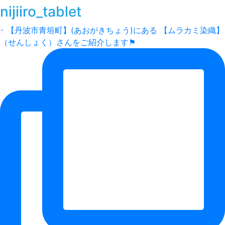
nijiiro_tablet
･ 【丹波市青垣町】(あおがきちょう)にある 【ムラカミ染織】
（せんしょく）さんをご紹介します⚑