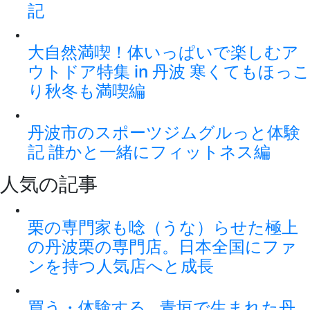
記
大自然満喫！体いっぱいで楽しむア
ウトドア特集 in 丹波 寒くてもほっこ
り秋冬も満喫編
丹波市のスポーツジムグルっと体験
記 誰かと一緒にフィットネス編
人気の記事
栗の専門家も唸（うな）らせた極上
の丹波栗の専門店。日本全国にファ
ンを持つ人気店へと成長
買う・体験する…青垣で生まれた丹