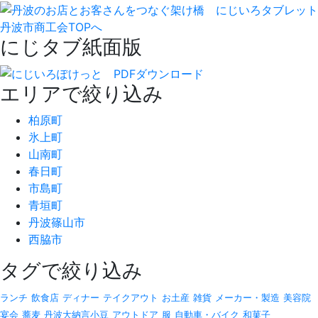
丹波市商工会TOPへ
にじタブ紙面版
エリアで絞り込み
柏原町
氷上町
山南町
春日町
市島町
青垣町
丹波篠山市
西脇市
タグで絞り込み
ランチ
飲食店
ディナー
テイクアウト
お土産
雑貨
メーカー・製造
美容院
宴会
蕎麦
丹波大納言小豆
アウトドア
服
自動車・バイク
和菓子