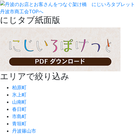
丹波市商工会TOPへ
にじタブ紙面版
エリアで絞り込み
柏原町
氷上町
山南町
春日町
市島町
青垣町
丹波篠山市