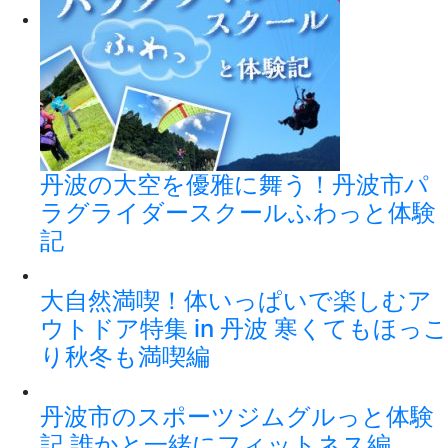
丹波の大空を優雅に舞う！丹波市パ
ラグライダースクールふわっと体験
記
大自然満喫！体いっぱいで楽しむア
ウトドア特集 in 丹波 寒くてもほっこ
り秋冬も満喫編
丹波市のスポーツジムグルっと体験
記 誰かと一緒にフィットネス編